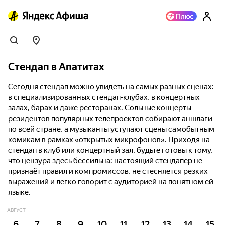
Стендап в Апатитах
Сегодня стендап можно увидеть на самых разных сценах:
в специализированных стендап-клубах, в концертных
залах, барах и даже ресторанах. Сольные концерты
резидентов популярных телепроектов собирают аншлаги
по всей стране, а музыканты уступают сцены самобытным
комикам в рамках «открытых микрофонов». Приходя на
стендап в клуб или концертный зал, будьте готовы к тому,
что цензура здесь бессильна: настоящий стендапер не
признаёт правил и компромиссов, не стесняется резких
выражений и легко говорит с аудиторией на понятном ей
языке.
АВГУСТ
6
7
8
9
10
11
12
13
14
15