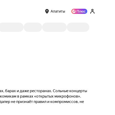
Апатиты
ах, барах и даже ресторанах. Сольные концерты
м комикам в рамках «открытых микрофонов».
ндапер не признаёт правил и компромиссов, не