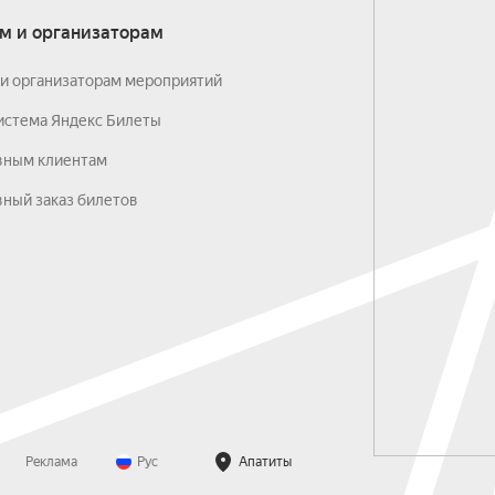
м и организаторам
и организаторам мероприятий
истема Яндекс Билеты
вным клиентам
ный заказ билетов
Реклама
Рус
Апатиты