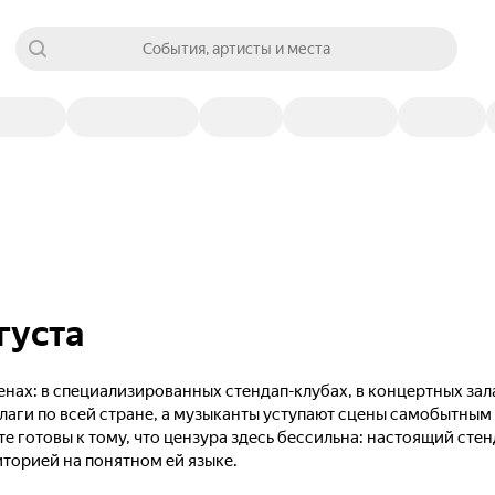
События, артисты и места
густа
нах: в специализированных стендап-клубах, в концертных зал
лаги по всей стране, а музыканты уступают сцены самобытны
те готовы к тому, что цензура здесь бессильна: настоящий сте
иторией на понятном ей языке.