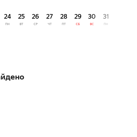
СЕНТЯ
24
25
26
27
28
29
30
31
1
ПН
ВТ
СР
ЧТ
ПТ
СБ
ВС
ПН
ВТ
айдено