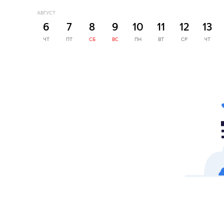
АВГУСТ
6
7
8
9
10
11
12
13
ЧТ
ПТ
СБ
ВС
ПН
ВТ
СР
ЧТ