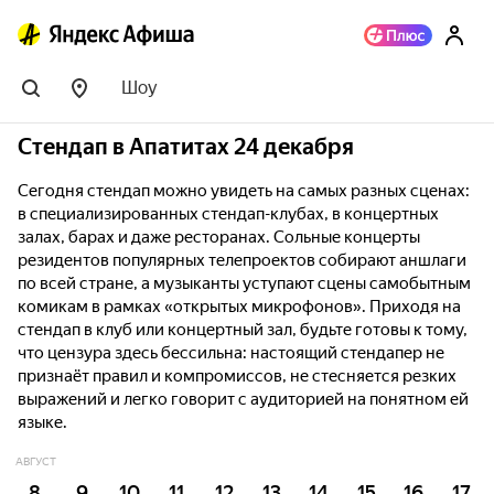
Шоу
Стендап в Апатитах 24 декабря
Сегодня стендап можно увидеть на самых разных сценах:
в специализированных стендап-клубах, в концертных
залах, барах и даже ресторанах. Сольные концерты
резидентов популярных телепроектов собирают аншлаги
по всей стране, а музыканты уступают сцены самобытным
комикам в рамках «открытых микрофонов». Приходя на
стендап в клуб или концертный зал, будьте готовы к тому,
что цензура здесь бессильна: настоящий стендапер не
признаёт правил и компромиссов, не стесняется резких
выражений и легко говорит с аудиторией на понятном ей
языке.
АВГУСТ
8
9
10
11
12
13
14
15
16
17