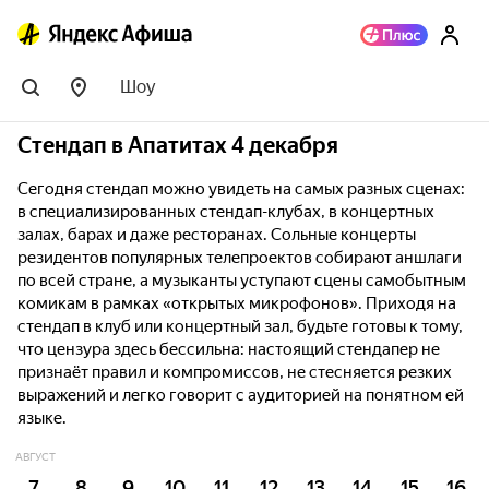
Шоу
Стендап в Апатитах 4 декабря
Сегодня стендап можно увидеть на самых разных сценах:
в специализированных стендап-клубах, в концертных
залах, барах и даже ресторанах. Сольные концерты
резидентов популярных телепроектов собирают аншлаги
по всей стране, а музыканты уступают сцены самобытным
комикам в рамках «открытых микрофонов». Приходя на
стендап в клуб или концертный зал, будьте готовы к тому,
что цензура здесь бессильна: настоящий стендапер не
признаёт правил и компромиссов, не стесняется резких
выражений и легко говорит с аудиторией на понятном ей
языке.
АВГУСТ
7
8
9
10
11
12
13
14
15
16