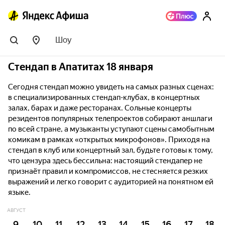
Шоу
Стендап в Апатитах 18 января
Сегодня стендап можно увидеть на самых разных сценах:
в специализированных стендап-клубах, в концертных
залах, барах и даже ресторанах. Сольные концерты
резидентов популярных телепроектов собирают аншлаги
по всей стране, а музыканты уступают сцены самобытным
комикам в рамках «открытых микрофонов». Приходя на
стендап в клуб или концертный зал, будьте готовы к тому,
что цензура здесь бессильна: настоящий стендапер не
признаёт правил и компромиссов, не стесняется резких
выражений и легко говорит с аудиторией на понятном ей
языке.
АВГУСТ
9
10
11
12
13
14
15
16
17
18