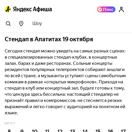
Шоу
Стендап в Апатитах 19 октября
Сегодня стендап можно увидеть на самых разных сценах:
в специализированных стендап-клубах, в концертных
залах, барах и даже ресторанах. Сольные концерты
резидентов популярных телепроектов собирают аншлаги
по всей стране, а музыканты уступают сцены самобытным
комикам в рамках «открытых микрофонов». Приходя на
стендап в клуб или концертный зал, будьте готовы к тому,
что цензура здесь бессильна: настоящий стендапер не
признаёт правил и компромиссов, не стесняется резких
выражений и легко говорит с аудиторией на понятном ей
языке.
АВГУСТ
8
9
10
11
12
13
14
15
16
17