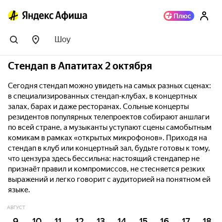
Шоу
Стендап в Апатитах 2 октября
Сегодня стендап можно увидеть на самых разных сценах:
в специализированных стендап-клубах, в концертных
залах, барах и даже ресторанах. Сольные концерты
резидентов популярных телепроектов собирают аншлаги
по всей стране, а музыканты уступают сцены самобытным
комикам в рамках «открытых микрофонов». Приходя на
стендап в клуб или концертный зал, будьте готовы к тому,
что цензура здесь бессильна: настоящий стендапер не
признаёт правил и компромиссов, не стесняется резких
выражений и легко говорит с аудиторией на понятном ей
языке.
АВГУСТ
9
10
11
12
13
14
15
16
17
18