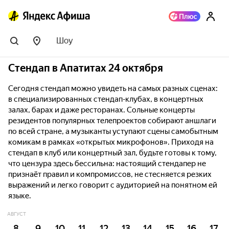
Шоу
Стендап в Апатитах 24 октября
Сегодня стендап можно увидеть на самых разных сценах:
в специализированных стендап-клубах, в концертных
залах, барах и даже ресторанах. Сольные концерты
резидентов популярных телепроектов собирают аншлаги
по всей стране, а музыканты уступают сцены самобытным
комикам в рамках «открытых микрофонов». Приходя на
стендап в клуб или концертный зал, будьте готовы к тому,
что цензура здесь бессильна: настоящий стендапер не
признаёт правил и компромиссов, не стесняется резких
выражений и легко говорит с аудиторией на понятном ей
языке.
АВГУСТ
8
9
10
11
12
13
14
15
16
17