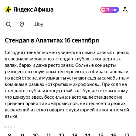
Шоу
Стендап в Апатитах 16 сентября
Сегодня стендап можно увидеть на самых разных сценах:
в специализированных стендап-клубах, в концертных
залах, барах и даже ресторанах. Сольные концерты
резидентов популярных телепроектов собирают аншлаги
по всей стране, а музыканты уступают сцены самобытным
комикам в рамках «открытых микрофонов». Приходя на
стендап в клуб или концертный зал, будьте готовы к тому,
что цензура здесь бессильна: настоящий стендапер не
признаёт правил и компромиссов, не стесняется резких
выражений и легко говорит с аудиторией на понятном ей
языке.
АВГУСТ
8
9
10
11
12
13
14
15
16
17