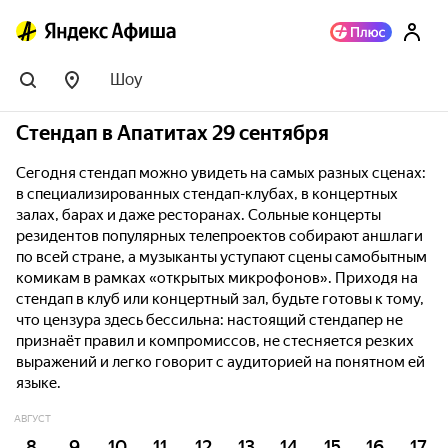
Шоу
Стендап в Апатитах 29 сентября
Сегодня стендап можно увидеть на самых разных сценах:
в специализированных стендап-клубах, в концертных
залах, барах и даже ресторанах. Сольные концерты
резидентов популярных телепроектов собирают аншлаги
по всей стране, а музыканты уступают сцены самобытным
комикам в рамках «открытых микрофонов». Приходя на
стендап в клуб или концертный зал, будьте готовы к тому,
что цензура здесь бессильна: настоящий стендапер не
признаёт правил и компромиссов, не стесняется резких
выражений и легко говорит с аудиторией на понятном ей
языке.
АВГУСТ
8
9
10
11
12
13
14
15
16
17