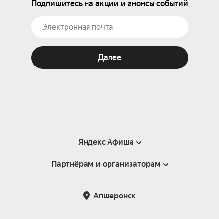
Подпишитесь на акции и анонсы событий
Далее
Яндекс Афиша
Партнёрам и организаторам
Справка
Пользовательское соглашение
Партнёрам и организаторам мероприятий
Апшеронск
Подарочные сертификаты
Билетная система Яндекс Билеты
Возврат билетов