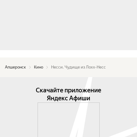
Апшеронск
Кино
Несси. Чудище из Лохх-Несс
Скачайте приложение
Яндекс Афиши