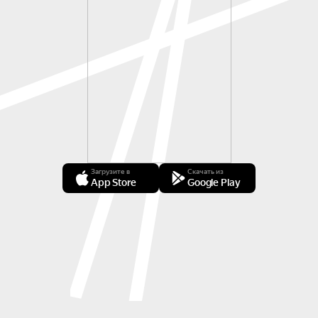
Загрузите в
Скачать из
App Store
Google Play