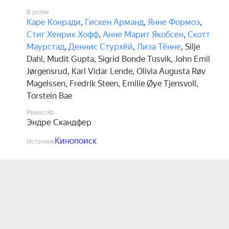
В ролях
Каре Конради
,
Гискен Арманд
,
Янне Формоэ
,
Стиг Хенрик Хофф
,
Анне Марит Якобсен
,
Скотт
Маурстад
,
Деннис Стурхёй
,
Лиза Тённе
,
Silje
Dahl
,
Mudit Gupta
,
Sigrid Bonde Tusvik
,
John Emil
Jørgensrud
,
Karl Vidar Lende
,
Olivia Augusta Røv
Magelssen
,
Fredrik Steen
,
Emilie Øye Tjensvoll
,
Torstein Bae
Режиссёр
Эндре Скандфер
Кинопоиск
Источник