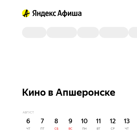
Кино в Апшеронске
АВГУСТ
6
7
8
9
10
11
12
13
ЧТ
ПТ
СБ
ВС
ПН
ВТ
СР
ЧТ