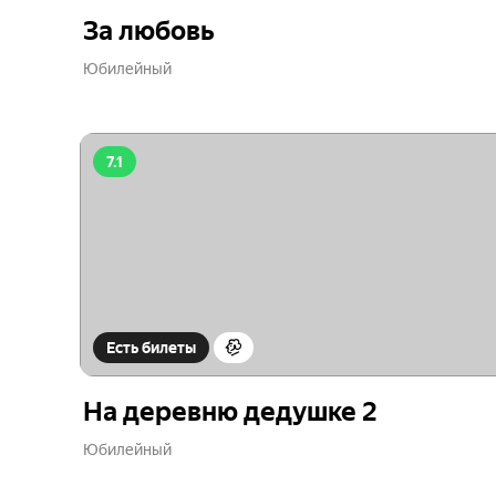
За любовь
Юбилейный
7.1
Есть билеты
На деревню дедушке 2
Юбилейный