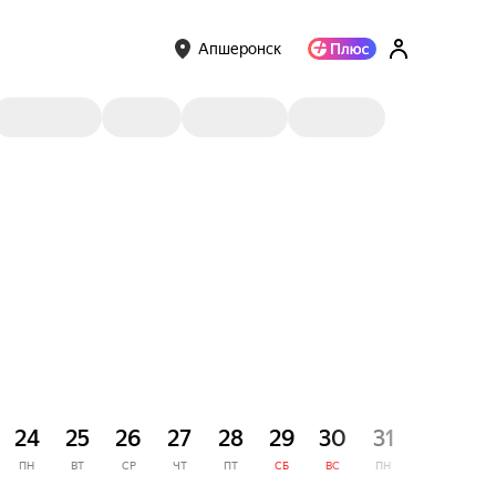
Апшеронск
СЕНТЯ
24
25
26
27
28
29
30
31
1
ПН
ВТ
СР
ЧТ
ПТ
СБ
ВС
ПН
ВТ