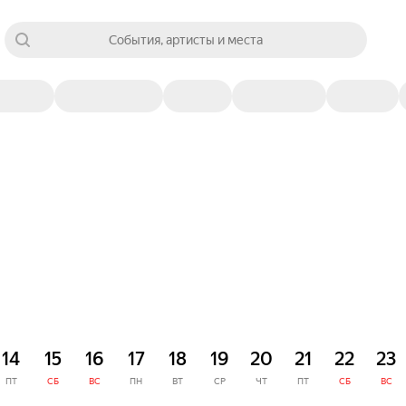
События, артисты и места
14
15
16
17
18
19
20
21
22
23
ПТ
СБ
ВС
ПН
ВТ
СР
ЧТ
ПТ
СБ
ВС