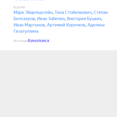
В ролях
Марк Эйдельштейн
,
Тина Стойилкович
,
Степан
Белозеров
,
Иван Забелин
,
Виктория Буцких
,
Иван Мартынов
,
Артемий Корочков
,
Аделина
Гизатуллина
Кинопоиск
Источник