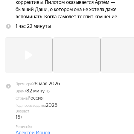
коррективы. Пилотом оказывается Артём — 
бывший Даши, о котором она не хотела даже 
вспоминать. Когда самолёт терпит крушение, 
троим приходится прыгать без подготовки. 
1 час 22 минуты
Стропы путаются. Они чудом остаются в живых 
— но оказываются подвешены над горной 
пропастью посреди бушующих лесных пожаров. 
Даша оказывается между двумя мужчинами, с 
каждым из которых связана её жизнь. Один — 
настоящее. Другой — незажившее прошлое.
28 мая 2026
Премьера
82 минуты
Время
Россия
Страна
2026
Год производства
Возраст
16+
Режиссёр
Алексей Ионов