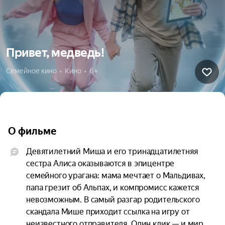
Привет, медведь!
Семейное кино  •  Кино  •  6+
О фильме
Девятилетний Миша и его тринадцатилетняя 
сестра Алиса оказываются в эпицентре 
семейного урагана: мама мечтает о Мальдивах, 
папа грезит об Альпах, и компромисс кажется 
невозможным. В самый разгар родительского 
скандала Мише приходит ссылка на игру от 
неизвестного отправителя. Один клик — и мир 