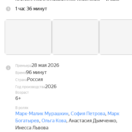
замирает: застывшая в воздухе кофейная чашка, 
1 час 36 минут
неподвижные деревья за окном, замершие 
прохожие и птицы.

Игра диктует свои правила: чтобы снять чары с 
реальности, Мише и Алисе предстоит 
путешествие по России. Собрав коллекцию 
фотографий с таинственными артефактами на 
фоне известных достопримечательностей и 
разгадав загадки, они смогут пройти все уровни 
28 мая 2026
Премьера
игры и вернуть мир к жизни.
96 минут
Время
Россия
Страна
2026
Год производства
Возраст
6+
В ролях
Марк-Малик Мурашкин
,
София Петрова
,
Марк
Богатырев
,
Ольга Кова
,
Анастасия Дымченко
,
Инесса Львова