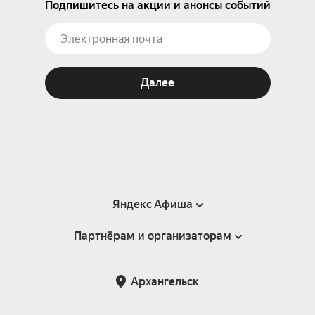
Подпишитесь на акции и анонсы событий
Далее
Яндекс Афиша
Партнёрам и организаторам
Справка
Пользовательское соглашение
Партнёрам и организаторам мероприятий
Архангельск
Подарочные сертификаты
Билетная система Яндекс Билеты
Возврат билетов