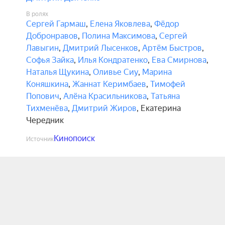
В ролях
Сергей Гармаш
,
Елена Яковлева
,
Фёдор
Добронравов
,
Полина Максимова
,
Сергей
Лавыгин
,
Дмитрий Лысенков
,
Артём Быстров
,
Софья Зайка
,
Илья Кондратенко
,
Ева Смирнова
,
Наталья Щукина
,
Оливье Сиу
,
Марина
Коняшкина
,
Жаннат Керимбаев
,
Тимофей
Попович
,
Алёна Красильникова
,
Татьяна
Тихменёва
,
Дмитрий Жиров
,
Екатерина
Чередник
Кинопоиск
Источник