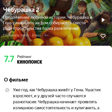
Чебурашка 2
Продолжение любимой истории. Чебурашка и
Гена узнают, что их дом собираются снести
ради строительства парка развлечений
Семейное кино  •  Кино  •  6+
7.7
Рейтинг
О фильме
Уже год, как Чебурашка живёт у Гены. Ушастик 
взрослеет, и у друзей часто случаются 
разногласия: Чебурашка начинает проявлять 
излишнюю самостоятельность и хулиганить, а 