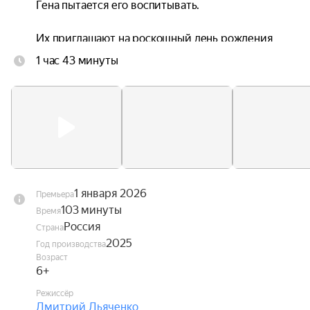
Гена пытается его воспитывать.

Их приглашают на роскошный день рождения 
Сони, где ушастик случайно портит праздник. В 
1 час 43 минуты
надежде избежать очередной ссоры Чебурашка 
вместе с Соней и Гришей тайно сбегают в горы, 
где их ждут невероятные пейзажи и 
захватывающие, но опасные приключения. 
Обнаружив пропажу, взрослые объединяются, 
чтобы вернуть детей домой. Им будет нужно 
исправить ситуацию и научиться 
прислушиваться друг к другу.
1 января 2026
Премьера
103 минуты
Время
Россия
Страна
2025
Год производства
Возраст
6+
Режиссёр
Дмитрий Дьяченко