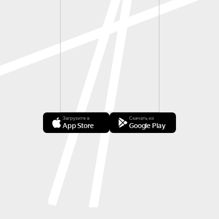
Загрузите в
Скачать из
App Store
Google Play