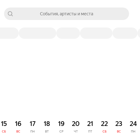
События, артисты и места
15
16
17
18
19
20
21
22
23
24
СБ
ВС
ПН
ВТ
СР
ЧТ
ПТ
СБ
ВС
ПН