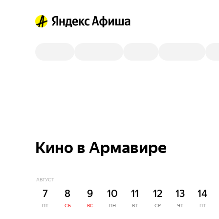
Кино в Армавире
АВГУСТ
7
8
9
10
11
12
13
14
ПТ
СБ
ВС
ПН
ВТ
СР
ЧТ
ПТ