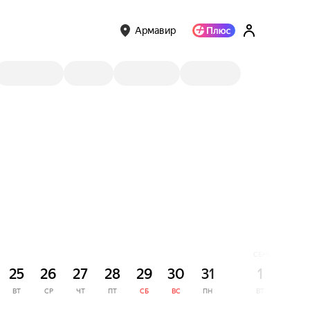
Армавир
СЕНТЯБРЬ
25
26
27
28
29
30
31
1
2
ВТ
СР
ЧТ
ПТ
СБ
ВС
ПН
ВТ
СР