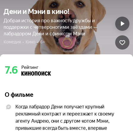
Дени и Мэни в кино!
Добрая история про важность дружбы и
поддержки с четвероногими звёздами —
лабрадором Дени и сфинксом Мэни
Комедия  •  Кино  •  6+
7.6
Рейтинг
О фильме
Когда лабрадор Дени получает крупный 
рекламный контракт и переезжает к своему 
агенту Андрею, они с другом-котом Мэни, 
привыкшие всегда быть вместе, впервые 