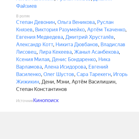
Файзиев
В ролях
Степан Девонин
,
Ольга Веникова
,
Руслан
Князев
,
Виктория Разумейко
,
Артём Ткаченко
,
Евгения Медведева
,
Дмитрий Хрусталёв
,
Александр Котт
,
Никита Дювбанов
,
Владислав
Лисовец
,
Лира Кекеева
,
Жаныл Асанбекова
,
Ксения Милая
,
Денис Бондаренко
,
Ника
Варламова
,
Алена Исидорова
,
Евгений
Василенко
,
Олег Шустов
,
Сара Тарекегн
,
Игорь
Жижикин
,
Дени
,
Мэни
,
Артём Василишин
,
Степан Константинов
Кинопоиск
Источник