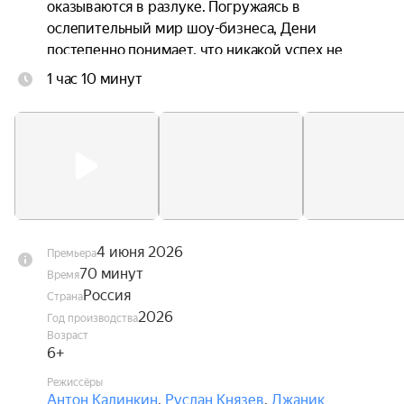
оказываются в разлуке. Погружаясь в 
ослепительный мир шоу-бизнеса, Дени 
постепенно понимает, что никакой успех не 
способен заменить семью, а искренность ценнее 
1 час 10 минут
любых контрактов. В это же время Андрей 
переживает кризис в отношениях с невестой, и 
именно Дени помогает ему заново поверить в 
любовь.
4 июня 2026
Премьера
70 минут
Время
Россия
Страна
2026
Год производства
Возраст
6+
Режиссёры
Антон Калинкин
,
Руслан Князев
,
Джаник