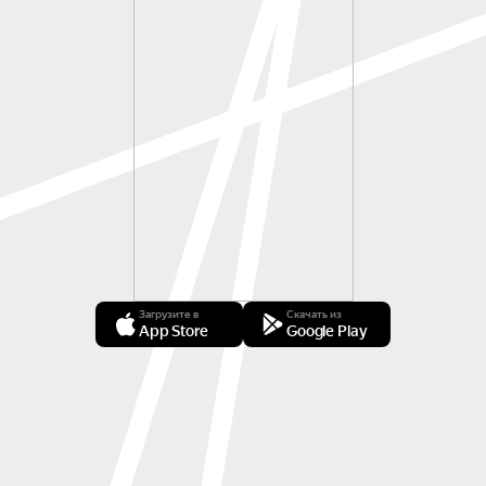
Загрузите в
Скачать из
App Store
Google Play