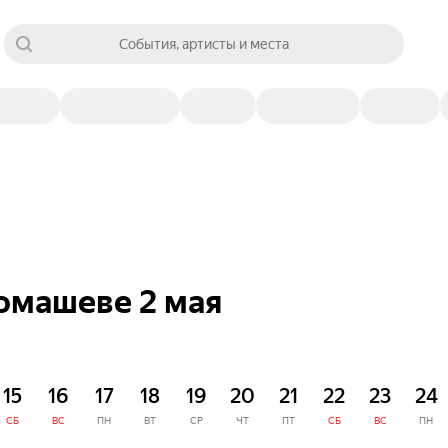
События, артисты и места
омашеве 2 мая
15
16
17
18
19
20
21
22
23
24
СБ
ВС
ПН
ВТ
СР
ЧТ
ПТ
СБ
ВС
ПН