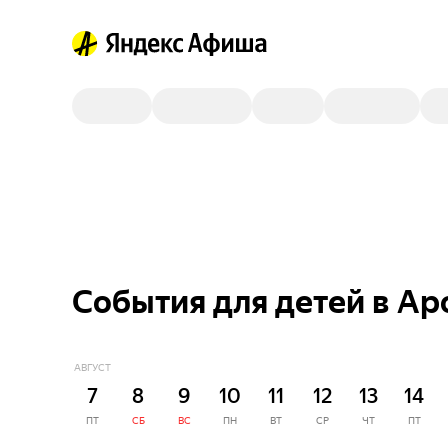
События для детей в Ар
АВГУСТ
7
8
9
10
11
12
13
14
ПТ
СБ
ВС
ПН
ВТ
СР
ЧТ
ПТ