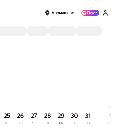
Аромашево
СЕНТЯБРЬ
25
26
27
28
29
30
31
1
2
ВТ
СР
ЧТ
ПТ
СБ
ВС
ПН
ВТ
СР