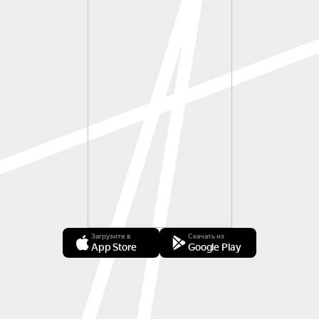
Загрузите в
Скачать из
App Store
Google Play