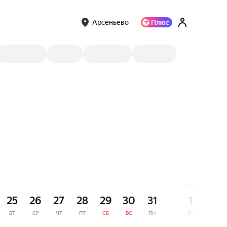
Арсеньево
СЕНТЯБРЬ
25
26
27
28
29
30
31
1
2
ВТ
СР
ЧТ
ПТ
СБ
ВС
ПН
ВТ
СР