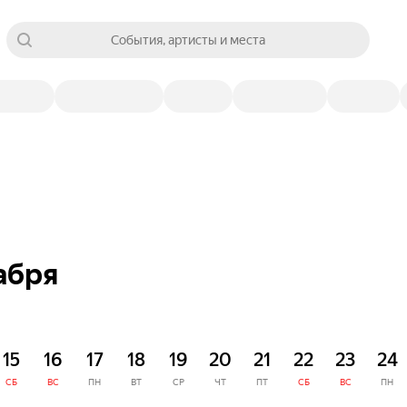
События, артисты и места
абря
15
16
17
18
19
20
21
22
23
24
СБ
ВС
ПН
ВТ
СР
ЧТ
ПТ
СБ
ВС
ПН