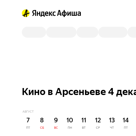
Кино в Арсеньеве 4 дек
АВГУСТ
7
8
9
10
11
12
13
14
ПТ
СБ
ВС
ПН
ВТ
СР
ЧТ
ПТ