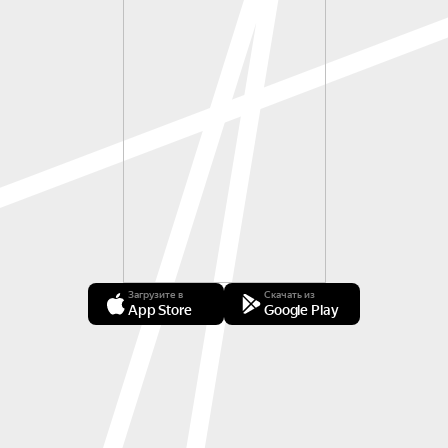
Загрузите в
Скачать из
App Store
Google Play