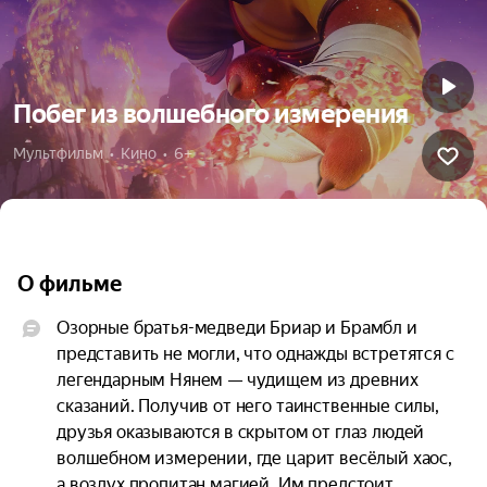
Побег из волшебного измерения
Мультфильм  •  Кино  •  6+
О фильме
Озорные братья-медведи Бриар и Брамбл и 
представить не могли, что однажды встретятся с 
легендарным Нянем — чудищем из древних 
сказаний. Получив от него таинственные силы, 
друзья оказываются в скрытом от глаз людей 
волшебном измерении, где царит весёлый хаос, 
а воздух пропитан магией. Им предстоит 