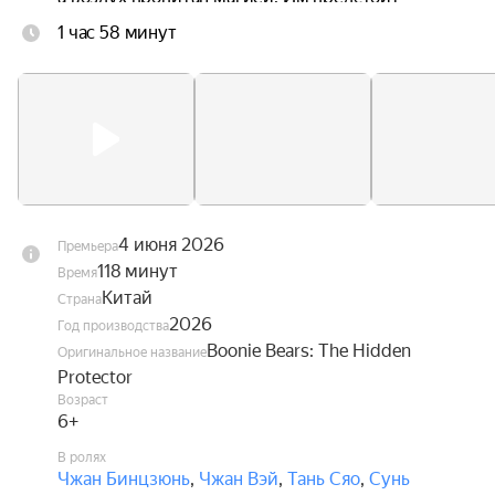
научиться управлять своими способностями и 
1 час 58 минут
найти своё место в этом удивительном мире, 
чтобы суметь вернуться домой.
4 июня 2026
Премьера
118 минут
Время
Китай
Страна
2026
Год производства
Boonie Bears: The Hidden
Оригинальное название
Protector
Возраст
6+
В ролях
Чжан Бинцзюнь
,
Чжан Вэй
,
Тань Сяо
,
Сунь