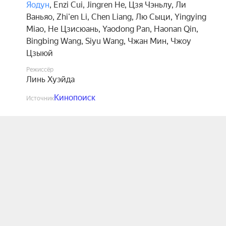
Яодун
,
Enzi Cui
,
Jingren He
,
Цзя Чэньлу
,
Ли
Ваньяо
,
Zhi'en Li
,
Chen Liang
,
Лю Сыци
,
Yingying
Miao
,
Не Цзисюань
,
Yaodong Pan
,
Haonan Qin
,
Bingbing Wang
,
Siyu Wang
,
Чжан Мин
,
Чжоу
Цзыюй
Режиссёр
Линь Хуэйда
Кинопоиск
Источник