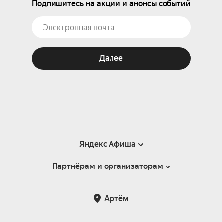
Подпишитесь на акции и анонсы событий
Далее
Яндекс Афиша
Партнёрам и организаторам
Справка
Пользовательское соглашение
Партнёрам и организаторам мероприятий
Артём
Подарочные сертификаты
Билетная система Яндекс Билеты
Возврат билетов