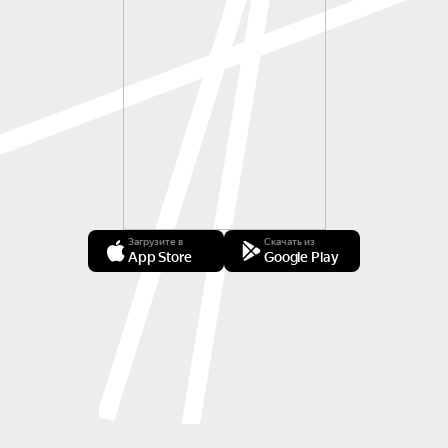
Загрузите в
Скачать из
App Store
Google Play