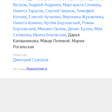
Ветров
,
Андрей Андреев
,
Маргарита Силаева
,
Никита Тарасов
,
Сергей Чирков
,
Тимофей
Кочнев
,
Елисей Чучилин
,
Вероника Журавлева
,
Никита Конкин
,
Артём Борзовский
,
Роман
Борзовский
,
Михаил Орлов
,
Денис Бузин
,
Мия
Склярова
,
Ирина Боровская
,
Дарья
Калашникова
,
Макар Полевой
,
Мария
Рогальская
Режиссёр
Дмитрий Суворов
Кинопоиск
Источник