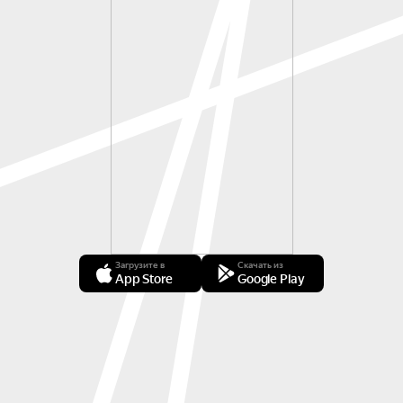
Загрузите в
Скачать из
App Store
Google Play