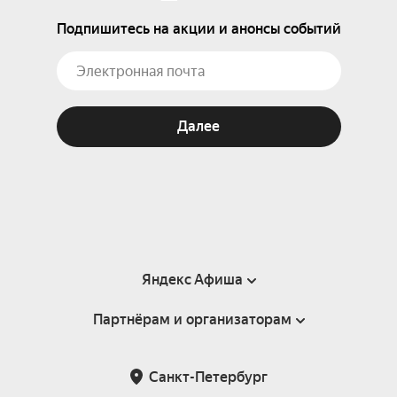
Подпишитесь на акции и анонсы событий
Далее
Яндекс Афиша
Партнёрам и организаторам
Справка
Пользовательское соглашение
Партнёрам и организаторам мероприятий
Санкт-Петербург
Подарочные сертификаты
Билетная система Яндекс Билеты