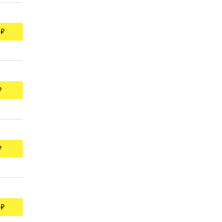
 ₽
₽
₽
 ₽