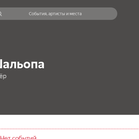
События, артисты и места
Шальопа
ёр
Нет событий