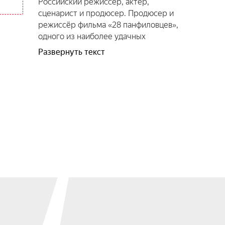
Российский режиссёр, актёр,
сценарист и продюсер. Продюсер и
режиссёр фильма «28 панфиловцев»,
одного из наиболее удачных
краудфандинговых проектов в
Развернуть текст
российском кинематографе.