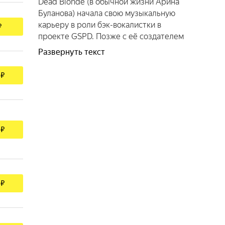
Dead Blonde (в обычной жизни Арина
Буланова) начала свою музыкальную
карьеру в роли бэк-вокалистки в
₽
проекте GSPD. Позже с её создателем
Давидом Деймуром в 2020 году
Развернуть текст
основала Dead Blonde. Музыка с
приятным «полудетским» вокалом и
 ₽
аранжировками в стиле 90-х быстро
нашла своих поклонников. TikTok стал
отличной стартовой площадкой, и
благодаря миллионам репостов
зрителей музыкальный проект вышел
 ₽
на новый уровень: попадание в чарты
Apple Music, Spotify, запись альбомов,
выход хитов. Настоящую известность
Dead Blonde принесла песня «Мальчик
 ₽
на девятке» (2021 г.), в которой
поднимаются актуальные гендерные
вопросы. В «мальчике на девятке» из
90-х зашифрован образ успешного