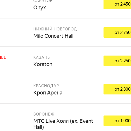
САРАТОВ
от 2 450
Onyx
НИЖНИЙ НОВГОРОД
от 2 750
Milo Concert Hall
НЬЕ
КАЗАНЬ
от 2 250
Korston
КРАСНОДАР
от 2 300
Кроп Арена
ВОРОНЕЖ
МТС Live Холл (ex. Event
от 1 900
Hall)