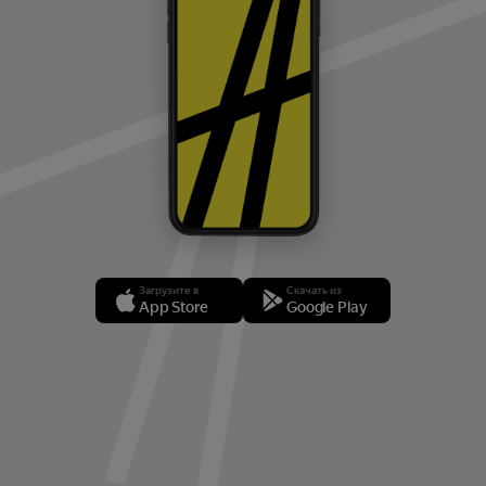
Загрузите в
Скачать из
App Store
Google Play