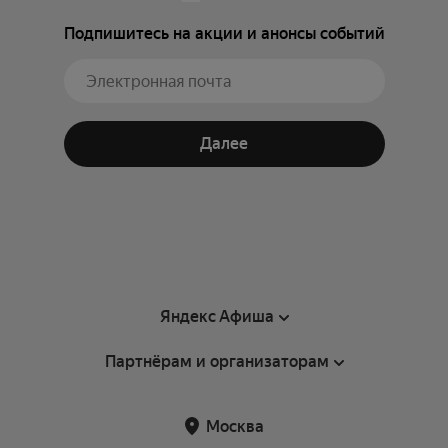
Подпишитесь на акции и анонсы событий
Далее
Яндекс Афиша
Партнёрам и организаторам
Справка
Пользовательское соглашение
Партнёрам и организаторам мероприятий
Москва
Подарочные сертификаты
Билетная система Яндекс Билеты