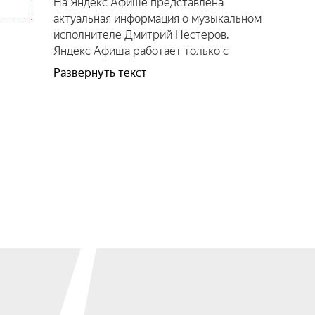
На Яндекс Афише представлена
актуальная информация о музыкальном
исполнителе Дмитрий Нестеров.
Яндекс Афиша работает только c
официальными партнерами и
Развернуть текст
предоставляет проверенную
информацию о событиях и датах всех
туров. Мы регулярно публикуем
актуальный перечень событий, а так же
вы можете ознакомиться со
сведениями об артисте Дмитрий
Нестеров, творчестве и карьере.
Подпишитесь на уведомления, и вы
сможете приобрести билеты и узнать
расписание на проходящие
мероприятия.