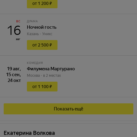
от 1 200 ₽
ВС
ДРАМА
16
Ночной гость
Казань
Уникс
авг
от 2 500 ₽
КОМЕДИЯ
19 авг,
Филумена Мартурано
15 сен,
Москва
в 2 местах
24 окт
от 1 100 ₽
Показать ещё
Екатерина Волкова