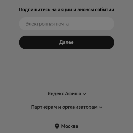
Подпишитесь на акции и анонсы событий
Далее
Яндекс Афиша
Партнёрам и организаторам
Справка
Пользовательское соглашение
Партнёрам и организаторам мероприятий
Москва
Подарочные сертификаты
Билетная система Яндекс Билеты