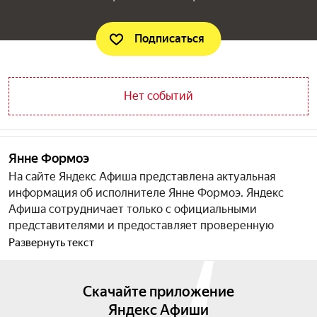
Подписаться
Нет событий
Янне Формоэ
На сайте Яндекс Афиша представлена актуальная
информация об исполнителе Янне Формоэ. Яндекс
Афиша сотрудничает только c официальными
представителями и предоставляет проверенную
информацию о событиях и датах всех мероприятий.
Развернуть текст
Мы регулярно обновляем актуальный список событий,
а так же вы можете ознакомиться с данными об
Скачайте приложение
артисте Янне Формоэ, творчестве и карьере.
Подпишитесь на уведомления, и вы сможете купить
Яндекс Афиши