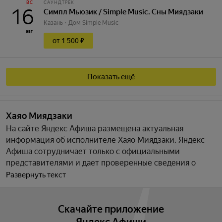
ВС
САУНДТРЕК
16
Симпл Мьюзик / Simple Music. Сны Миядзаки
Казань
Дом Simple Music
авг
от 1 500 ₽
Показать ещё
Хаяо Миядзаки
На сайте Яндекс Афиша размещена актуальная
информация об исполнителе Хаяо Миядзаки. Яндекс
Афиша сотрудничает только c официальными
представителями и дает проверенные сведения о
событиях и датах всех мероприятий. Мы постоянно
Развернуть текст
обновляем актуальный список мероприятий, а так же
вы можете ознакомиться с информацией об артисте
Скачайте приложение
Хаяо Миядзаки, творчестве и премиях. Подпишитесь
на уведомления, и вы сможете купить билеты и