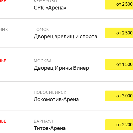
НЬЕ
КЕМЕРОВО
от 2 500
СРК «Арена»
НИК
ТОМСК
от 2 500
Дворец зрелищ и спорта
НЬЕ
МОСКВА
от 1 500
Дворец Ирины Винер
НОВОСИБИРСК
от 3 000
Локомотив-Арена
НЬЕ
БАРНАУЛ
от 2 200
Титов-Арена