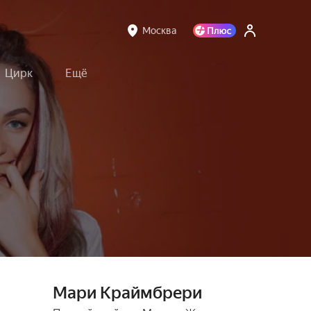
Москва
Цирк
Ещё
Мари Краймбрери