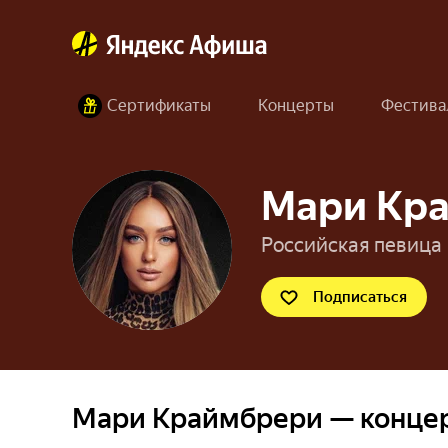
Сертификаты
Концерты
Фестива
Мари Кр
Российская певица
Подписаться
Мари Краймбрери — конце