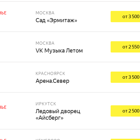
НЬЕ
МОСКВА
от 3 500
Сад «Эрмитаж»
МОСКВА
от 2 550
VK Музыка Летом
КРАСНОЯРСК
от 3 500
Арена.Север
ИРКУТСК
НЬЕ
Ледовый дворец
от 2 500
«Айсберг»