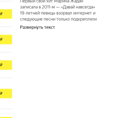
Первый свой хит Марина Жадан
записала в 2011-м — «Давай навсегда»
19-летней певицы взорвал интернет и
 ₽
следующие песни только подкрепляли
её уверенность в собственных силах.
Развернуть текст
Первый сольный альбом Марины под
именем Мари Краймбрери «ННКН»
 ₽
вышел в 2017 году — большинство
композиций уже было выпущено
синглами и выучено поклонниками
наизусть. Успех не прошёл
 ₽
незамеченным в кабинетах крупных
игроков на рынке российской эстрады:
уже в 2018-м второй лонгплей
Краймбрери — «Переобулась» —
выпустил известный лейбл Михайловой
 ₽
и Меладзе Velvet Music. На
сегодняшний день в биографии певицы
— шесть успешных студийных
альбомов, миллионы прослушиваний,