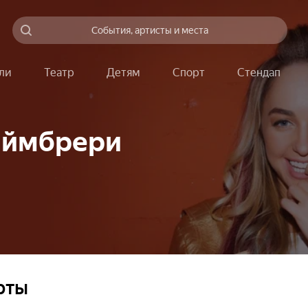
События, артисты и места
ли
Театр
Детям
Спорт
Стендап
аймбрери
рты