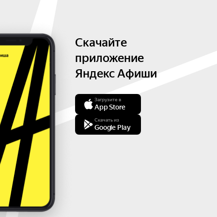
Скачайте
приложение
Яндекс Афиши
Загрузите в
App Store
Скачать из
Google Play
350 ₽ в рассылке
Сначала пришлём скидку на билеты,
а потом разные новости.
Подпишитесь, вдруг понравится?