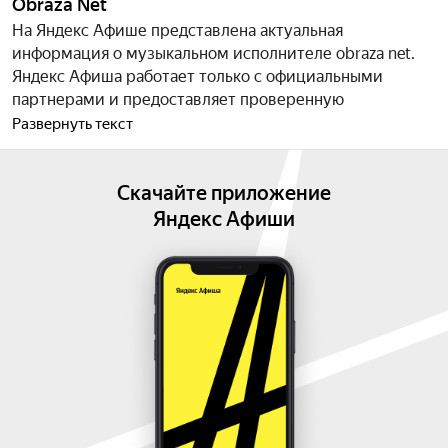
Obraza Net
На Яндекс Афише представлена актуальная
информация о музыкальном исполнителе obraza net.
Яндекс Афиша работает только c официальными
партнерами и предоставляет проверенную
информацию о событиях и датах всех выступлений. Мы
Развернуть текст
регулярно публикуем актуальный перечень событий, а
так же вы можете ознакомиться со сведениями об
Скачайте приложение
артисте obraza net, творчестве и карьере.
Подпишитесь на уведомления, и вы сможете
Яндекс Афиши
приобрести билеты и узнать расписание на
проходящие мероприятия.