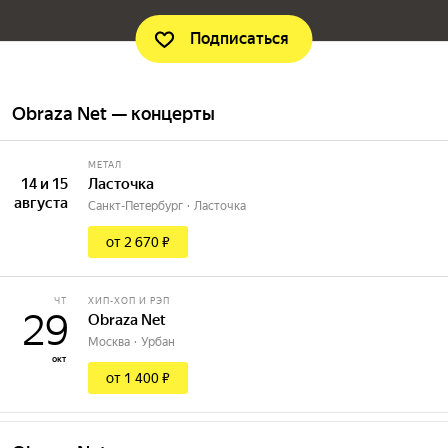
Подписаться
Obraza Net — концерты
МЕТАЛ
14 и 15
Ласточка
августа
Санкт-Петербург
Ласточка
от 2 670 ₽
ЧТ
ХИП-ХОП И РЭП
29
Obraza Net
Москва
Урбан
окт
от 1 400 ₽