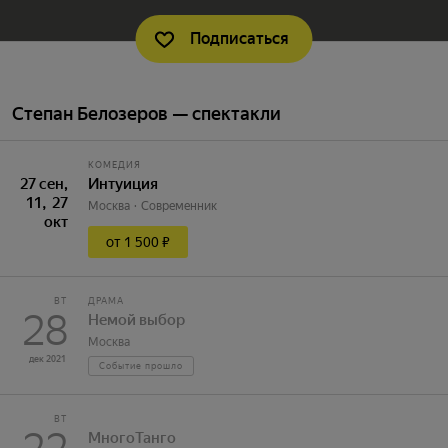
Подписаться
Степан Белозеров — спектакли
КОМЕДИЯ
27 сен,
Интуиция
11, 27
Москва
Современник
окт
от 1 500 ₽
ВТ
ДРАМА
28
Немой выбор
Москва
дек 2021
Событие прошло
ВТ
МногоТанго