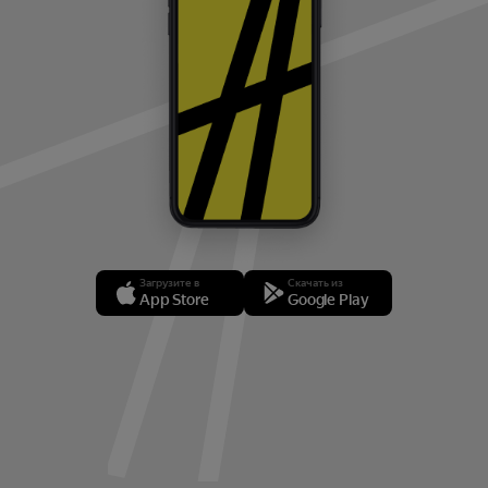
Загрузите в
Скачать из
App Store
Google Play