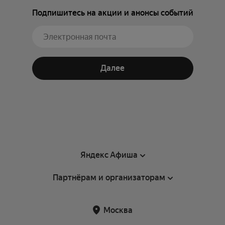
Подпишитесь на акции и анонсы событий
Далее
Яндекс Афиша
Партнёрам и организаторам
Справка
Пользовательское соглашение
Партнёрам и организаторам мероприятий
Москва
Подарочные сертификаты
Билетная система Яндекс Билеты