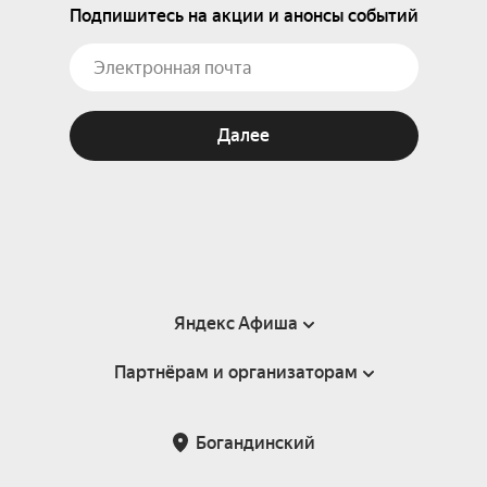
Подпишитесь на акции и анонсы событий
Далее
Яндекс Афиша
Партнёрам и организаторам
Справка
Пользовательское соглашение
Партнёрам и организаторам мероприятий
Богандинский
Подарочные сертификаты
Билетная система Яндекс Билеты