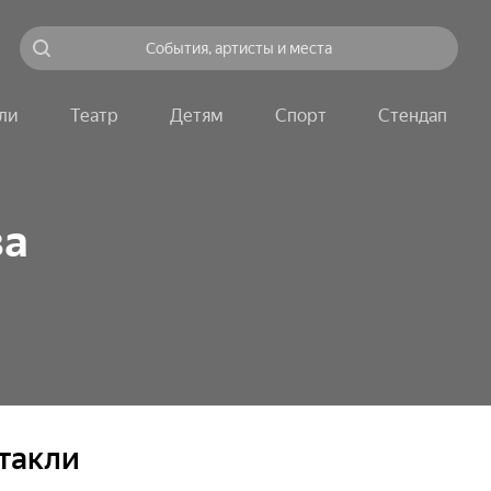
События, артисты и места
ли
Театр
Детям
Спорт
Стендап
ва
такли