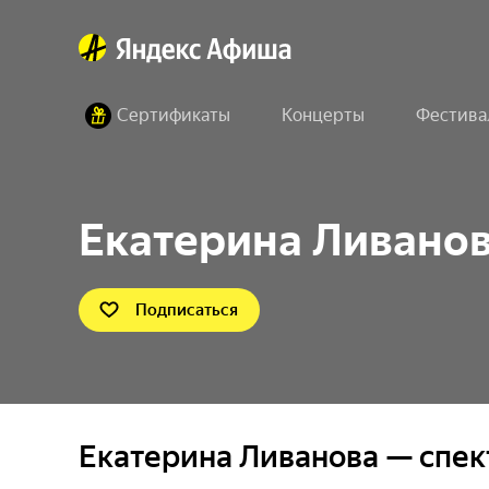
Сертификаты
Концерты
Фестива
Екатерина Ливано
Подписаться
Екатерина Ливанова — спек