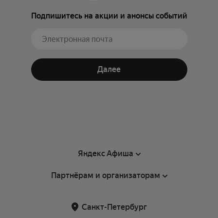
Подпишитесь на акции и анонсы событий
Далее
Яндекс Афиша
Партнёрам и организаторам
Справка
Пользовательское соглашение
Партнёрам и организаторам мероприятий
Санкт-Петербург
Подарочные сертификаты
Билетная система Яндекс Билеты