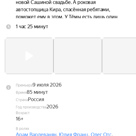
новой Сашиной свадьбе. А роковая 
автостопщица Кира, спасённая ребятами, 
поможет ему в этом. У Тёмы есть лишь один 
путь через всю страну, чтобы измениться и 
1 час 25 минут
вернуть любовь всей жизни — если не откажут 
тормоза.
9 июля 2026
Премьера
85 минут
Время
Россия
Страна
2026
Год производства
Возраст
16+
В ролях
Арам Вардеванян
,
Юлия Франц
,
Олег Отс
,