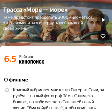
Трасса «Море — море»
Тёме предстоит преодолеть 2000 километров,
чтобы измениться и вернуть любовь всей
своей жизни
Приключения  •  Кино  •  16+
6.5
Рейтинг
О фильме
Красный кабриолет мчится из Питера в Сочи, за 
рулём — наглый фотограф Тёма. С ним его 
бывшая, но любимая жена Саша и её новый 
жених. Тёма пойдёт на всё, чтобы помешать 