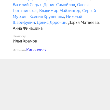
Василий Седых
,
Денис Самойлов
,
Олеся
Поташинская
,
Владимир Майзингер
,
Сергей
Мурзин
,
Ксения Крупенина
,
Николай
Шарифулин
,
Денис Доронин
,
Дарья Матвеева
,
Анна Финашина
Режиссёр
Илья Храмов
Кинопоиск
Источник