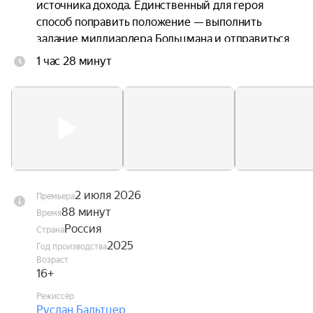
источника дохода. Единственный для героя 
способ поправить положение — выполнить 
задание миллиардера Больцмана и отправиться 
в прошлое за кубком Гименея. Лаврик 
1 час 28 минут
переносится в Москву 1913 года и начинает 
охоту за артефактом, который находится в Кассе 
невест — банке, где копится приданое. Но планы 
Лаврика стремится разрушить Варя — 
принципиальная девушка, которая тоже состоит 
в Кассе и имеет сверхчутьё на обманщиков. 
Лаврик придумывает план, как перехитрить 
Варю и с её помощью провернуть аферу.
2 июля 2026
Премьера
88 минут
Время
Россия
Страна
2025
Год производства
Возраст
16+
Режиссёр
Руслан Бальтцер