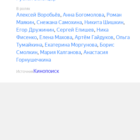
В ролях
Алексей Воробьёв
,
Анна Богомолова
,
Роман
Маякин
,
Снежана Самохина
,
Никита Шишкин
,
Егор Дружинин
,
Сергей Епишев
,
Ника
Фисенко
,
Елена Махова
,
Артём Гайдуков
,
Ольга
Тумайкина
,
Екатерина Моргунова
,
Борис
Смолкин
,
Мария Калганова
,
Анастасия
Горнушечкина
Кинопоиск
Источник