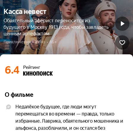
Касса невест
Обаятельный аферист переносится из
будущего в Москву 1913 года, чтобы завладеть
ценным артефактом
Приключения  •  Кино  •  16+
6.4
Рейтинг
О фильме
Недалёкое будущее, где люди могут 
перемещаться во времени — правда, только 
избранные. Лаврика, обаятельного мошенника и 
альфонса, разоблачили, и он остался без 