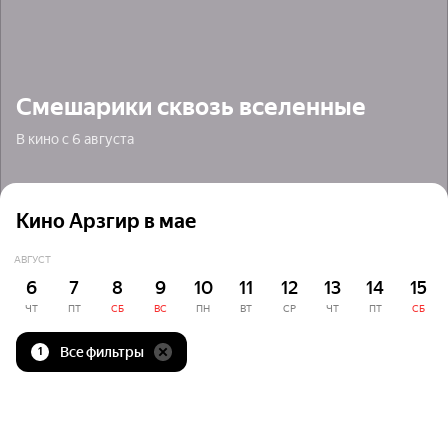
Смешарики сквозь вселенные
В кино с 6 августа
Кино Арзгир в мае
АВГУСТ
6
7
8
9
10
11
12
13
14
15
ЧТ
ПТ
СБ
ВС
ПН
ВТ
СР
ЧТ
ПТ
СБ
Все фильтры
1