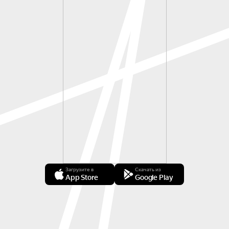
Загрузите в
Скачать из
App Store
Google Play