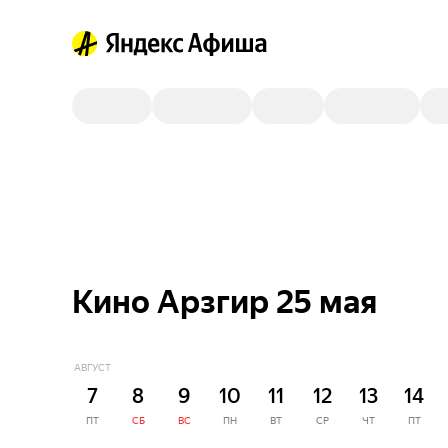
Кино Арзгир 25 мая
АВГУСТ
7
8
9
10
11
12
13
14
ПТ
СБ
ВС
ПН
ВТ
СР
ЧТ
ПТ