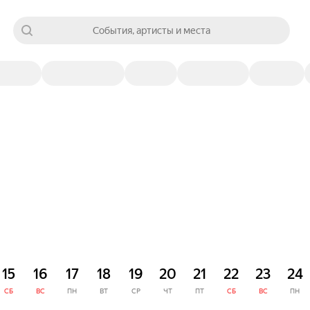
События, артисты и места
15
16
17
18
19
20
21
22
23
24
СБ
ВС
ПН
ВТ
СР
ЧТ
ПТ
СБ
ВС
ПН