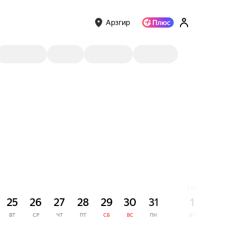
Арзгир
СЕНТЯБРЬ
25
26
27
28
29
30
31
1
2
ВТ
СР
ЧТ
ПТ
СБ
ВС
ПН
ВТ
СР