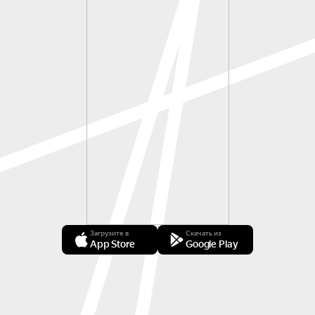
Загрузите в
Скачать из
App Store
Google Play