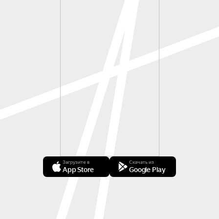
Загрузите в
Скачать из
App Store
Google Play