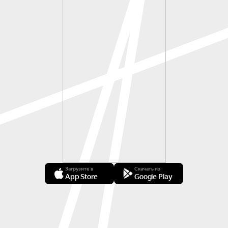
Загрузите в
Скачать из
App Store
Google Play