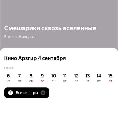
Смешарики сквозь вселенные
В кино с 6 августа
Кино Арзгир 4 сентября
АВГУСТ
6
7
8
9
10
11
12
13
14
15
ЧТ
ПТ
СБ
ВС
ПН
ВТ
СР
ЧТ
ПТ
СБ
Все фильтры
1