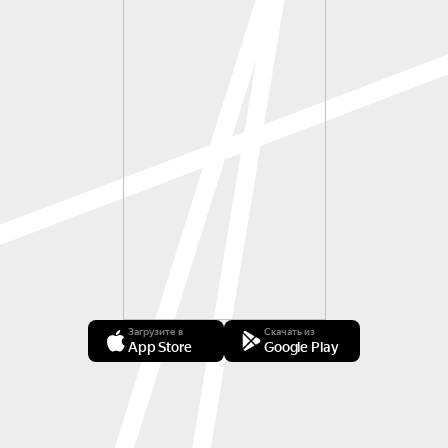
Загрузите в
Скачать из
App Store
Google Play