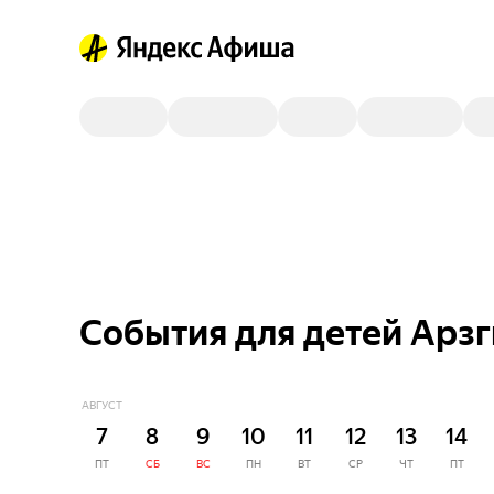
События для детей Арзг
АВГУСТ
7
8
9
10
11
12
13
14
ПТ
СБ
ВС
ПН
ВТ
СР
ЧТ
ПТ