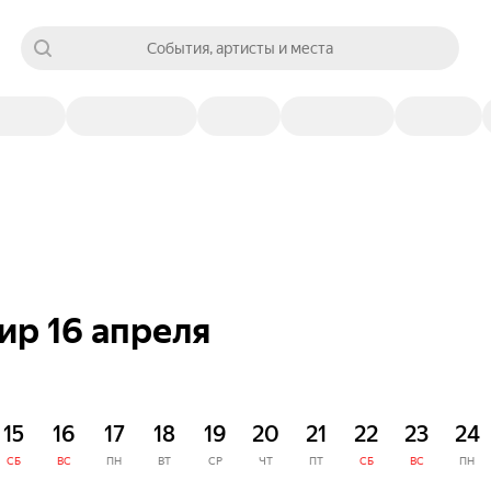
События, артисты и места
ир 16 апреля
15
16
17
18
19
20
21
22
23
24
СБ
ВС
ПН
ВТ
СР
ЧТ
ПТ
СБ
ВС
ПН