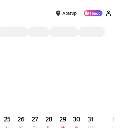
Арзгир
СЕНТЯБРЬ
25
26
27
28
29
30
31
1
2
ВТ
СР
ЧТ
ПТ
СБ
ВС
ПН
ВТ
СР